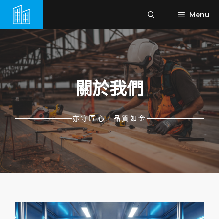
跳
Menu
至
主
要
內
容
關於我們
亦守匠心，品質如金