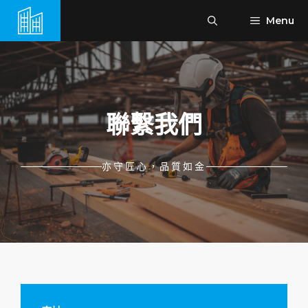
跳
Menu
至
主
要
內
容
聯繫我們
亦守匠心，品質如金