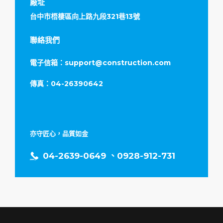
廠址
台中市梧棲區向上路九段321巷13號
聯絡我們
電子信箱：
support@construction.com
傳真：04-26390642
亦守匠心，品質如金
04-2639-0649
、0928-912-731